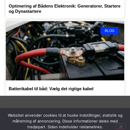
Optimering af Bådens Elektronik: Generatorer, Startere
og Dynastartere
BLOG
Batterikabel til båd: Vælg det rigtige kabel
Websitet anvender cookies til at huske indstillinger, statistik og
Copyright © 2023 Sejlerlinks.dk |
Cookie- og privatlivspolitik
målretning af annoncering. Disse informationer deles med
| Om | Siden indeholder reklamelinks
tredjepart. Siden indeholder reklamelinks.