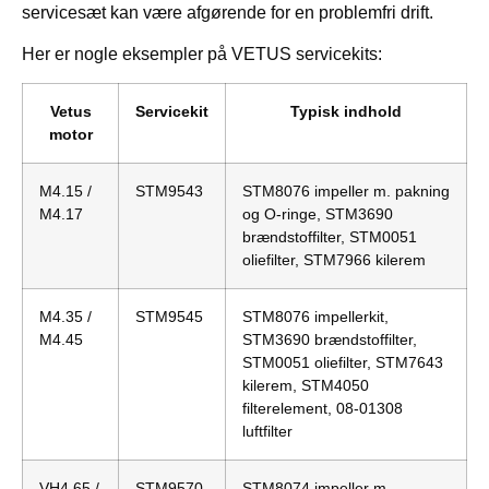
servicesæt kan være afgørende for en problemfri drift.
Her er nogle eksempler på VETUS servicekits:
Vetus
Servicekit
Typisk indhold
motor
M4.15 /
STM9543
STM8076 impeller m. pakning
M4.17
og O-ringe, STM3690
brændstoffilter, STM0051
oliefilter, STM7966 kilerem
M4.35 /
STM9545
STM8076 impellerkit,
M4.45
STM3690 brændstoffilter,
STM0051 oliefilter, STM7643
kilerem, STM4050
filterelement, 08-01308
luftfilter
VH4.65 /
STM9570
STM8074 impeller m.