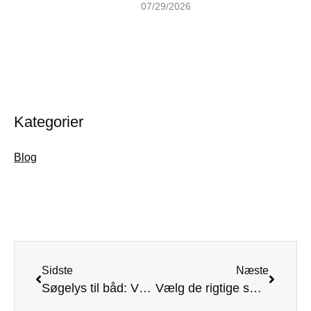
07/29/2026
Kategorier
Blog
Sidste
Næste
Søgelys til båd: Vælg den bedste LED-løsning
Vælg de rigtige smøremidler og olie til båden