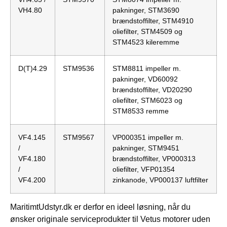
VH4.80
pakninger, STM3690
brændstoffilter, STM4910
oliefilter, STM4509 og
STM4523 kileremme
D(T)4.29
STM9536
STM8811 impeller m.
pakninger, VD60092
brændstoffilter, VD20290
oliefilter, STM6023 og
STM8533 remme
VF4.145
STM9567
VP000351 impeller m.
/
pakninger, STM9451
VF4.180
brændstoffilter, VP000313
/
oliefilter, VFP01354
VF4.200
zinkanode, VP000137 luftfilter
MaritimtUdstyr.dk er derfor en ideel løsning, når du
ønsker originale serviceprodukter til Vetus motorer uden