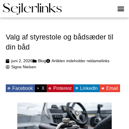
Valg af styrestole og bådsæder til
din båd
juni 2, 2026
Blog
Artiklen indeholder reklamelinks
Signe Nielsen
Facebook
X
Pinterest
LinkedIn
Email