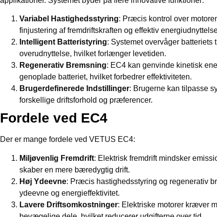
applikationer. Systemet byder på flere innovative funktioner:
Variabel Hastighedsstyring
: Præcis kontrol over motoren
finjustering af fremdriftskraften og effektiv energiudnyttelse
Intelligent Batteristyring
: Systemet overvåger batteriets 
overudnyttelse, hvilket forlænger levetiden.
Regenerativ Bremsning
: EC4 kan genvinde kinetisk en
genoplade batteriet, hvilket forbedrer effektiviteten.
Brugerdefinerede Indstillinger
: Brugerne kan tilpasse sy
forskellige driftsforhold og præferencer.
Fordele ved EC4
Der er mange fordele ved VETUS EC4:
Miljøvenlig Fremdrift
: Elektrisk fremdrift mindsker emissio
skaber en mere bæredygtig drift.
Høj Ydeevne
: Præcis hastighedsstyring og regenerativ br
ydeevne og energieffektivitet.
Lavere Driftsomkostninger
: Elektriske motorer kræver 
bevægelige dele, hvilket reducerer udgifterne over tid.