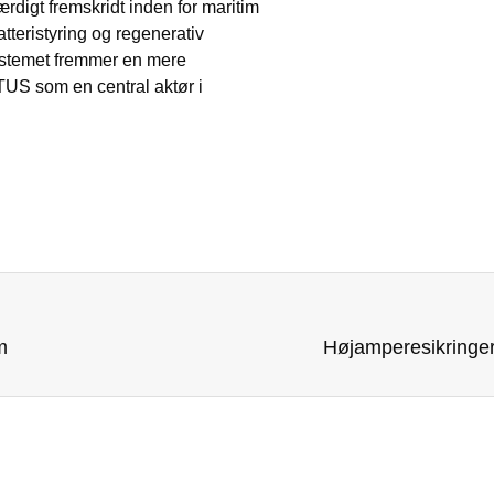
igt fremskridt inden for maritim
tteristyring og regenerativ
Systemet fremmer en mere
TUS som en central aktør i
m
Højamperesikringer