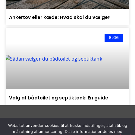
Ankertov eller kæde: Hvad skal du vælge?
BLOG
Valg af bådtoilet og septiktank: En guide
Websitet anvender cookies til at huske indstillinger, statistik og
Copyright © 2023 Sejlerlinks.dk |
Cookie- og
målretning af annoncering. Disse informationer deles med
privatlivspolitik
| Om | Siden indeholder reklamelinks