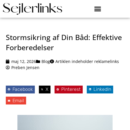
Stormsikring af Din Båd: Effektive
Forberedelser
maj 12, 2026
Blog
Artiklen indeholder reklamelinks
Preben Jensen
Facebook
X
Pinterest
LinkedIn
Email