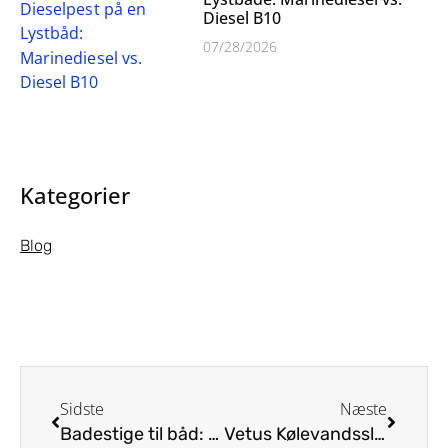
Diesel B10
07/28/2026
Kategorier
Blog
Sidste
Næste
Badestige til båd: Find den rigtige løsning
Vetus Kølevandsslange: Effektiv Køling til Både