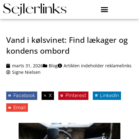
Vand i kølsvinet: Find lækager og
kondens ombord
marts 31, 2026
Blog
Artiklen indeholder reklamelinks
Signe Nielsen
Facebook
X
Pinterest
LinkedIn
Email