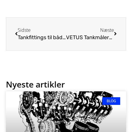
Sidste
Næste
Tankfittings til båd: En guide til dæksgennemføringer
VETUS Tankmålere og Niveausensorer til Både
Nyeste artikler
BLOG