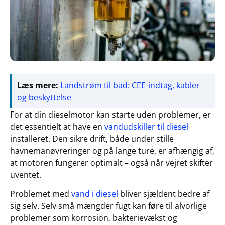
Læs mere:
Landstrøm til båd: CEE-indtag, kabler
og beskyttelse
For at din dieselmotor kan starte uden problemer, er
det essentielt at have en
vandudskiller til diesel
installeret. Den sikre drift, både under stille
havnemanøvreringer og på lange ture, er afhængig af,
at motoren fungerer optimalt – også når vejret skifter
uventet.
Problemet med
vand i diesel
bliver sjældent bedre af
sig selv. Selv små mængder fugt kan føre til alvorlige
problemer som korrosion, bakterievækst og