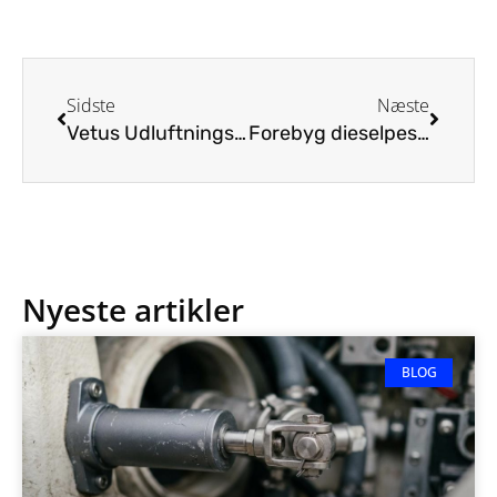
Sidste
Næste
Vetus Udluftningsventil i AISI 316 Rustfrit Stål
Forebyg dieselpest i din båd
Nyeste artikler
BLOG