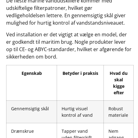
De fleste marine vandudskillere kommer med
udskiftelige filterpatroner, hvilket gør
vedligeholdelsen lettere. En gennemsigtig skål giver
mulighed for hurtig kontrol af vandstandsniveauet.
Ved installation er det vigtigt at vælge en model, der
er godkendt til maritim brug. Nogle produkter lever
op til CE- og ABYC-standarder, hvilket er afgørende for
sikkerheden om bord.
Egenskab
Betyder i praksis
Hvad du
skal
kigge
efter
Gennemsigtig skål
Hurtig visuel
Robust
kontrol af vand
materiale
Drænskrue
Tapper vand
Nem
uden filterskift
adgang