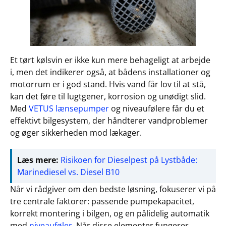
Et tørt kølsvin er ikke kun mere behageligt at arbejde
i, men det indikerer også, at bådens installationer og
motorrum er i god stand. Hvis vand får lov til at stå,
kan det føre til lugtgener, korrosion og unødigt slid.
Med
VETUS lænsepumper
og niveaufølere får du et
effektivt bilgesystem, der håndterer vandproblemer
og øger sikkerheden mod lækager.
Læs mere:
Risikoen for Dieselpest på Lystbåde:
Marinediesel vs. Diesel B10
Når vi rådgiver om den bedste løsning, fokuserer vi på
tre centrale faktorer: passende pumpekapacitet,
korrekt montering i bilgen, og en pålidelig automatik
med
niveauføler
. Når disse elementer fungerer