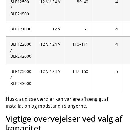
BLP12500
12 V / 24 V
30–40
4
/
BLP24500
BLP121000
12 V
50
4
BLP122000
12 V / 24 V
110–111
4
/
BLP242000
BLP123000
12 V / 24 V
147–160
5
/
BLP243000
Husk, at disse værdier kan variere afhængigt af
installation og modstand i slangerne.
Vigtige overvejelser ved valg af
kapacitet