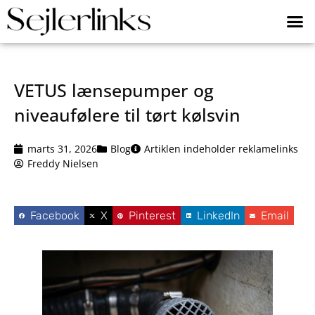
VETUS lænsepumper og
niveaufølere til tørt kølsvin
marts 31, 2026
Blog
Artiklen indeholder reklamelinks
Freddy Nielsen
Facebook
X
Pinterest
LinkedIn
Email