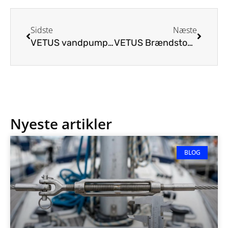
Sidste
Næste
VETUS vandpumper, hydrofor og filtre – stabilt vandtryk ombord
VETUS Brændstoffiltre og Vandudskillere til Både
Nyeste artikler
BLOG