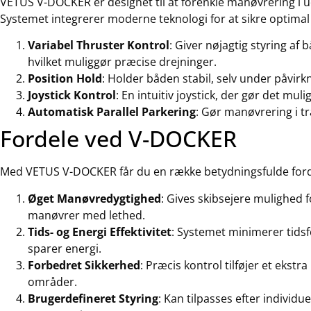
VETUS V-DOCKER er designet til at forenkle manøvrering i u
Systemet integrerer moderne teknologi for at sikre optimal
Variabel Thruster Kontrol
: Giver nøjagtig styring af
hvilket muliggør præcise drejninger.
Position Hold
: Holder båden stabil, selv under påvirk
Joystick Kontrol
: En intuitiv joystick, der gør det mul
Automatisk Parallel Parkering
: Gør manøvrering i 
Fordele ved V-DOCKER
Med VETUS V-DOCKER får du en række betydningsfulde ford
Øget Manøvredygtighed
: Gives skibsejere mulighed 
manøvrer med lethed.
Tids- og Energi Effektivitet
: Systemet minimerer tids
sparer energi.
Forbedret Sikkerhed
: Præcis kontrol tilføjer et ekstra
områder.
Brugerdefineret Styring
: Kan tilpasses efter individu