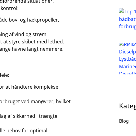
dfordrende situationer.
 kontrol:
 både bov- og hækpropeller,
ning af vind og strøm.
igt at styre skibet med lethed.
trange havne langt nemmere.
ele:
for at håndtere komplekse
forbruget ved manøvrer, hvilket
Kateg
 lag af sikkerhed i trængte
Blog
elle behov for optimal