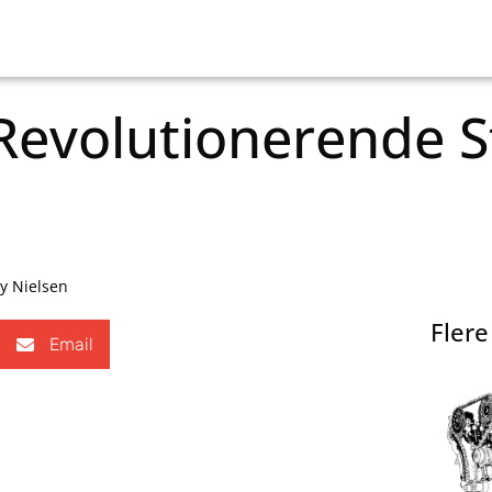
evolutionerende S
y Nielsen
Flere
Email