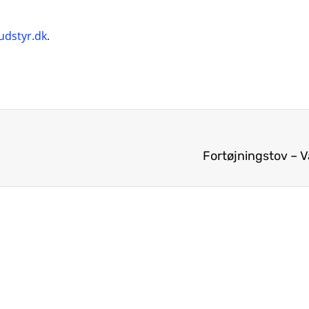
udstyr.dk
.
Fortøjningstov – Væ